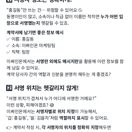
“홍길동”만 쓰는 건… 위험할 수 있어요 💦
동명이인이 많고, 소속이나 직급 없이 이름만 적히면 
누가 어떤 입
장으로 서명했는지
 헷갈릴 수 있죠.
계약서에 남기면 좋은 정보 예시
✅ 이름: 홍길동
✅ 소속: 이싸인온 마케팅팀
✅ 직책: 팀장
이싸인온에서는 
서명란 외에도 메시지란
을 활용해 이런 정보를 함
께 남길 수 있어요.
계약 당사자 간의 역할과 신분을 분명히 해두는 게 좋겠죠?
2️⃣ 서명 위치는 헷갈리지 않게!
“서명 위치가 겹쳐서 누가 어디에 서명한 거예요?”
이런 상황, 피해야겠죠? 😅
이싸인온에서는 
서명자별로 위치 지정
이 가능해서,
‘갑: 홍길동’, ‘을: 김을자’처럼 
역할까지 표시
할 수 있어요.
👉 계약서 작성 시, 
각 서명자의 위치를 정확히 지정
해두면