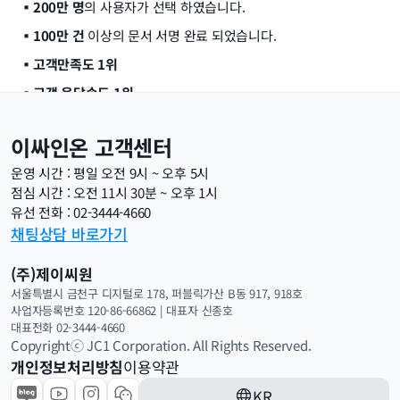
▪️200만 명
의 사용자가 선택 하였습니다.
▪️100만 건
 이상의 문서 서명 완료 되었습니다.
▪️고객만족도 1위
▪️고객 응답속도 1위
이싸인온 고객센터
이싸인온은 오랜 기간 축적된 노하우와 검증된 기술력으로 여러분
운영 시간 : 평일 오전 9시 ~ 오후 5시
의 비즈니스를 더욱 빠르고 안전하게 만들어드립니다.
점심 시간 : 오전 11시 30분 ~ 오후 1시
전자계약이 처음이라도 괜찮습니다.
유선 전화 : 02-3444-4660
채팅상담 바로가기
이싸인온은 
처음 쓰는 사람도, 자주 쓰는 사람도
 전자계약을 쉽고 
정확하게 완료할 수 있도록 도와드립니다.
(주)제이씨원
이미 200만 고객이 이싸인온으로 
쉽고 빠른 계약을 경험 했습니다.
서울특별시 금천구 디지털로 178, 퍼블릭가산 B동 917, 918호
사업자등록번호 120-86-66862 | 대표자 신종호 
이용 중 궁금하신 사항은 고객 만족도 1위의 고객 센터가 기다리고 
대표전화 02-3444-4660
있습니다.
Copyrightⓒ JC1 Corporation. All Rights Reserved.
▪️ 
채널톡 문의 하기
개인정보처리방침
이용약관
▪️ 전화 상담: 02-3444-4660
KR