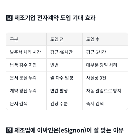
5️⃣ 제조기업 전자계약 도입 기대 효과
구분
도입 전
도입 후
발주서 처리 시간
평균 48시간
평균 6시간
납품·검수 지연
빈번
대부분 당일 처리
문서 분실·누락
월 다수 발생
사실상 0건
계약 갱신 누락
연간 발생
자동 알림으로 방지
문서 검색
건당 수분
즉시 검색
6️⃣ 제조업에 이싸인온(eSignon)이 잘 맞는 이유