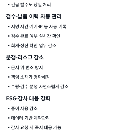
▪️
긴급 발주도 당일 처리
검수·납품 이력 자동 관리
▪️
서명 시간·기기·IP 등 자동 기록
▪️
검수 완료 여부 실시간 확인
▪️
회계·정산 확인 업무 감소
분쟁·리스크 감소
▪️
문서 위·변조 방지
▪️
책임 소재가 명확해짐
▪️
수량·검수 분쟁 자연스럽게 감소
ESG·감사 대응 강화
▪️
종이 사용 감소
▪️
데이터 기반 계약관리
▪️
감사 요청 시 즉시 대응 가능